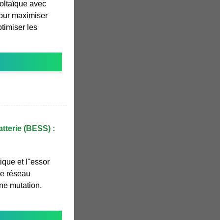
oltaïque avec
our maximiser
timiser les
tterie (BESS) :
ique et l''essor
le réseau
ine mutation.