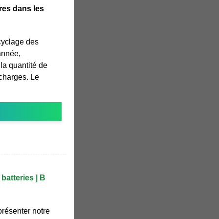
ires dans les
cyclage des
année,
la quantité de
charges. Le
batteries | B
résenter notre