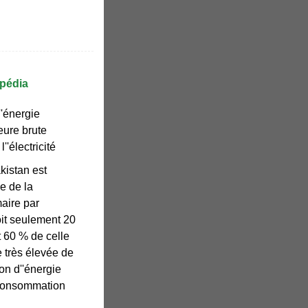
ipédia
'énergie
eure brute
''électricité
kistan est
e de la
aire par
oit seulement 20
 60 % de celle
re très élevée de
on d''énergie
 consommation