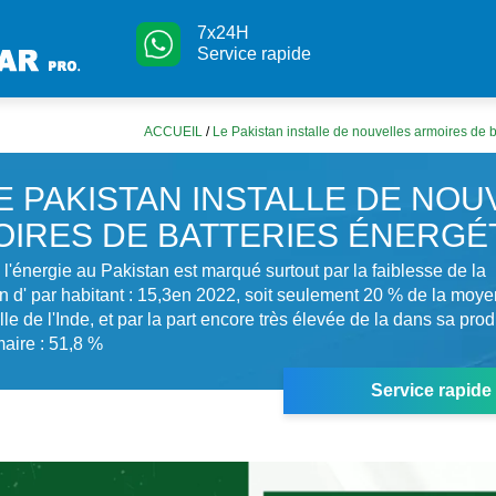
7x24H
Service rapide
ACCUEIL
/
Le Pakistan installe de nouvelles armoires de 
E PAKISTAN INSTALLE DE NOU
IRES DE BATTERIES ÉNERGÉ
 l'énergie au Pakistan est marqué surtout par la faiblesse de la
 d' par habitant : 15,3en 2022, soit seulement 20 % de la moy
le de l'Inde, et par la part encore très élevée de la dans sa pro
maire : 51,8 %
Service rapide