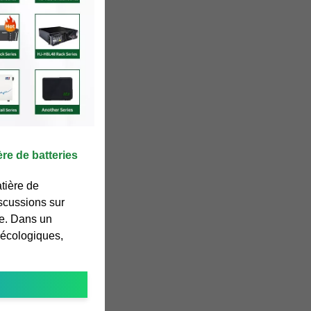
re de batteries
tière de
scussions sur
ble. Dans un
 écologiques,