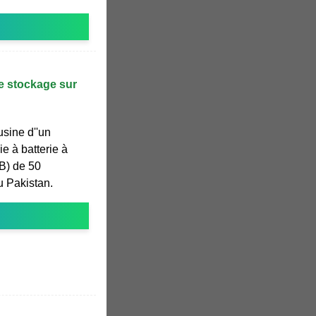
de stockage sur
'usine d''un
e à batterie à
B) de 50
u Pakistan.