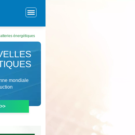
batteries énergétiques
VELLES
TIQUES
enne mondiale
duction
 >>