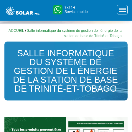
7x24H
Service rapide
ACCUEIL
/
Salle informatique du système de gestion de l énergie de la
station de base de Trinité-et-Tobago
SALLE INFORMATIQUE
DU SYSTÈME DE
GESTION DE L ÉNERGIE
DE LA STATION DE BASE
DE TRINITÉ-ET-TOBAGO