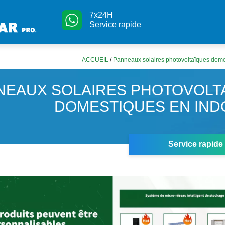
7x24H
Service rapide
ACCUEIL
/
Panneaux solaires photovoltaïques dome
NEAUX SOLAIRES PHOTOVOLT
DOMESTIQUES EN IND
Service rapide