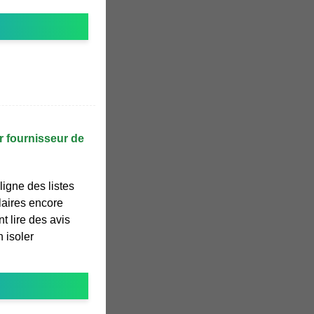
r fournisseur de
igne des listes
laires encore
 lire des avis
n isoler