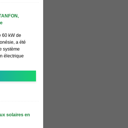
e TANFON,
re
e 60 kW de
onésie, a été
Le système
on électrique
ux solaires en