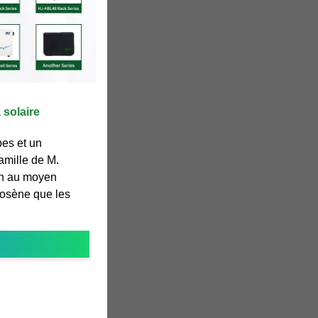
 solaire
pes et un
amille de M.
on au moyen
rosène que les