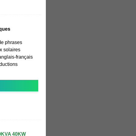
iques
de phrases
x solaires
nglais-français
aductions
 40KVA 40KW