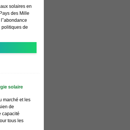
aux solaires en
 Pays des Mille
, l''abondance
 politiques de
gie solaire
du marché et les
sien de
e capacité
our tous les