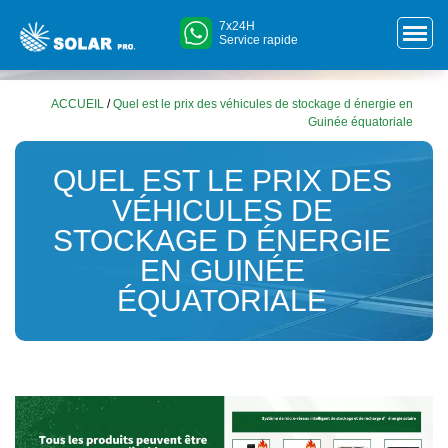
7x24H
Service rapide
ACCUEIL
/
Quel est le prix des véhicules de stockage d énergie en
Guinée équatoriale
QUEL EST LE PRIX DES
VÉHICULES DE
STOCKAGE D ÉNERGIE
EN GUINÉE
ÉQUATORIALE