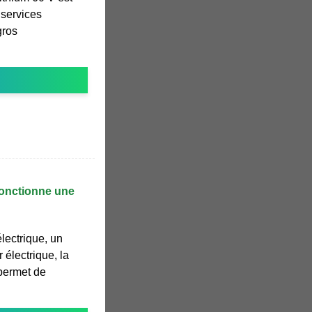
 services
gros
fonctionne une
lectrique, un
 électrique, la
 permet de