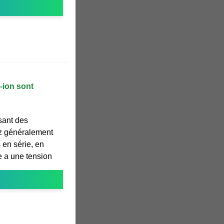
-ion sont
isant des
ez généralement
 en série, en
 a une tension