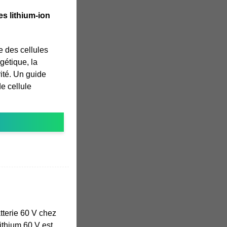
les lithium-ion
le des cellules
gétique, la
urité. Un guide
de cellule
atterie 60 V chez
lithium 60 V est