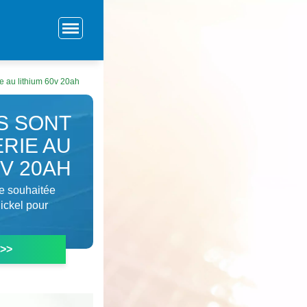
e au lithium 60v 20ah
S SONT
RIE AU
0V 20AH
ie souhaitée
ickel pour
 >>