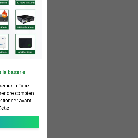
la batterie
nnement d''une
mprendre combien
nctionner avant
Cette