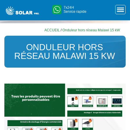
7x24H
Service rapide
ACCUEIL
/
Onduleur hors réseau Malawi 15 kW
ONDULEUR HORS
RÉSEAU MALAWI 15 KW