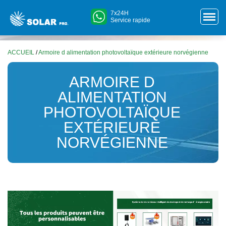
7x24H
Service rapide
ACCUEIL
/
Armoire d alimentation photovoltaïque extérieure norvégienne
ARMOIRE D
ALIMENTATION
PHOTOVOLTAÏQUE
EXTÉRIEURE
NORVÉGIENNE