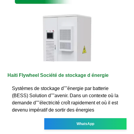
Haiti Flywheel Société de stockage d énergie
Systèmes de stockage d''''énergie par batterie
(BESS) Solution d''''avenir. Dans un contexte où la
demande d''''électricité croît rapidement et où il est
devenu impératif de sortir des énergies
WhatsApp