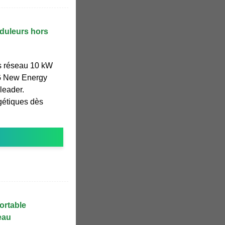
nduleurs hors
s réseau 10 kW
UG New Energy
 leader.
gétiques dès
ortable
eau