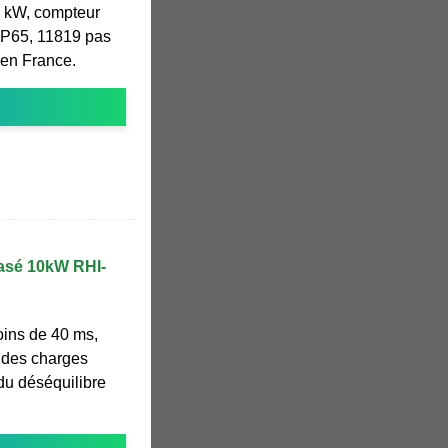
5 kW, compteur
 IP65, 11819 pas
 en France.
hasé 10kW RHI-
oins de 40 ms,
on des charges
du déséquilibre