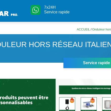
7x24H
Service rapide
ACCUEIL
/
Onduleur hors
ULEUR HORS RÉSEAU ITALIEN
Service rapide