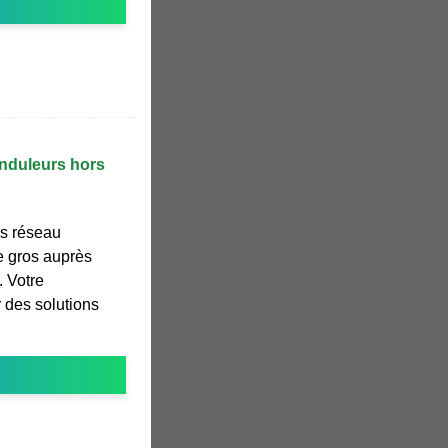
onduleurs hors
s réseau
e gros auprès
 Votre
 des solutions