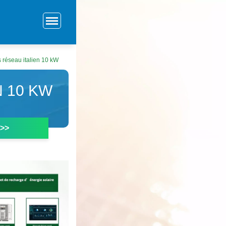
 réseau italien 10 kW
 10 KW
 >>