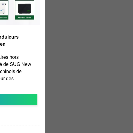
onduleurs
 en
ires hors
ité de SUG New
 chinois de
our des