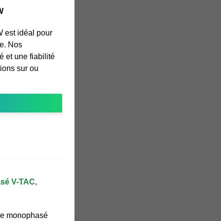
W
 est idéal pour
re. Nos
 et une fiabilité
tions sur ou
sé V-TAC,
de monophasé