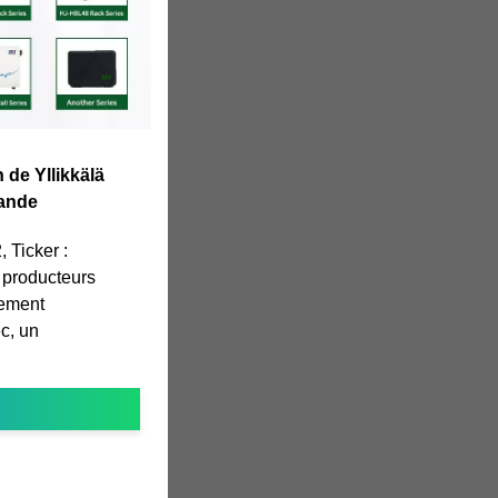
 de Yllikkälä
lande
 Ticker :
 producteurs
vement
c, un