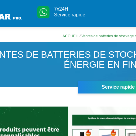
7x24H
Service rapide
ACCUEIL
/
Ventes de batteries de stockage 
NTES DE BATTERIES DE STOC
ÉNERGIE EN FI
Service rapide