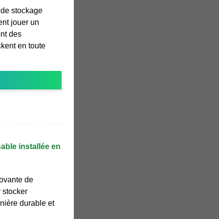
s de stockage
ent jouer un
ent des
kent en toute
able installée en
novante de
 stocker
nière durable et