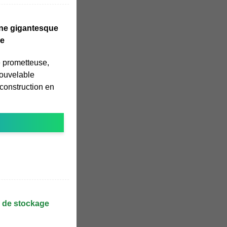
une gigantesque
de
 prometteuse,
nouvelable
 construction en
s de stockage