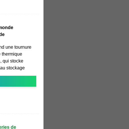
 monde
 de
end une tournure
e thermique
 qui stocke
 au stockage
eries de