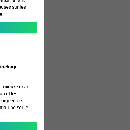
 au lithium. Il
euses sur les
ne
stockage
 mieux servir
n et les
 éloignée de
 d''une seule