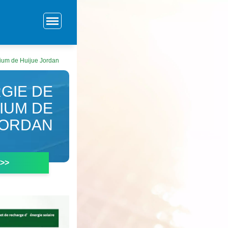
hium de Huijue Jordan
GIE DE
IUM DE
JORDAN
 >>