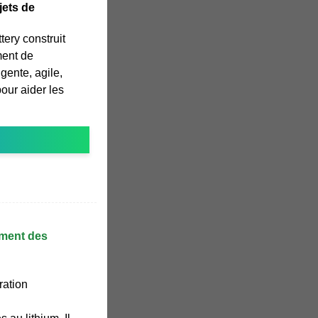
jets de
ry construit
ment de
igente, agile,
our aider les
ement des
ration