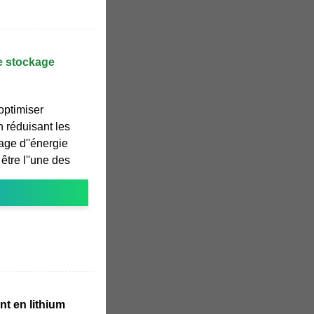
e stockage
'optimiser
en réduisant les
age d''énergie
être l''une des
t en lithium