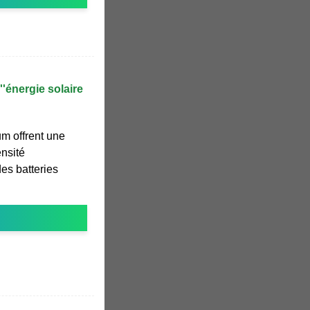
''énergie solaire
um offrent une
nsité
es batteries