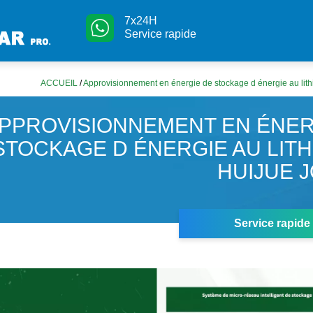
7x24H
Service rapide
ACCUEIL
/
Approvisionnement en énergie de stockage d énergie au lit
PPROVISIONNEMENT EN ÉNER
STOCKAGE D ÉNERGIE AU LITH
HUIJUE 
Service rapide