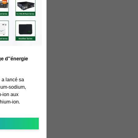
e d''énergie
 a lancé sa
hium-sodium,
m-ion aux
thium-ion.