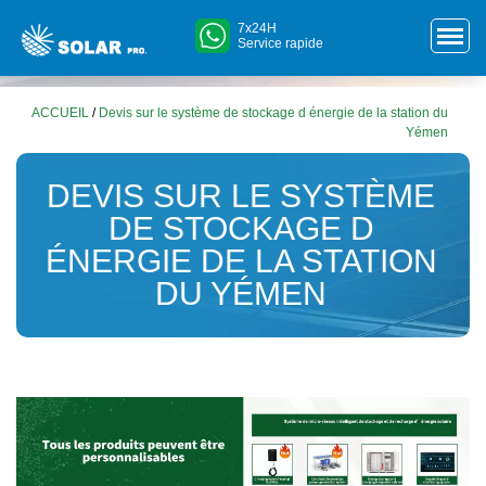
7x24H
Service rapide
ACCUEIL
/
Devis sur le système de stockage d énergie de la station du
Yémen
DEVIS SUR LE SYSTÈME
DE STOCKAGE D
ÉNERGIE DE LA STATION
DU YÉMEN