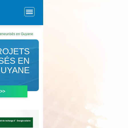
nteneurisés en Guyane
ROJETS
SÉS EN
GUYANE
 >>