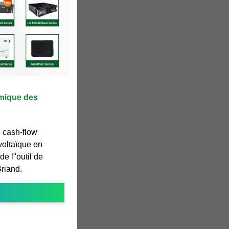
mique des
e cash-flow
voltaïque en
de l''outil de
Briand.