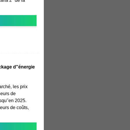
ana 2" de la
ckage d''énergie
rché, les prix
neurs de
usqu''en 2025.
eurs de coûts,