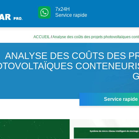
7x24H
Service rapide
ACCUEIL
/
Analyse des coûts des projets photovoltaïques co
ANALYSE DES COÛTS DES P
OTOVOLTAÏQUES CONTENEURI
Service rapide