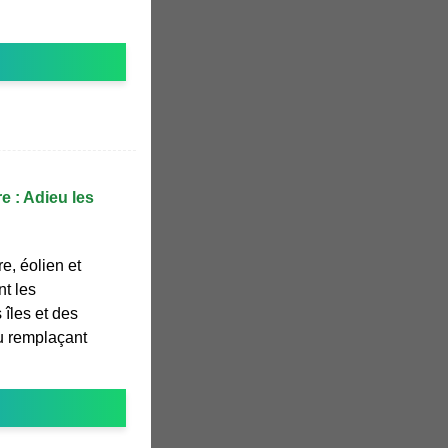
e : Adieu les
e, éolien et
nt les
 îles et des
u remplaçant