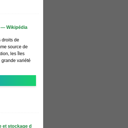
 — Wikipédia
 droits de
mme source de
ion, les îles
 grande variété
e et stockage d