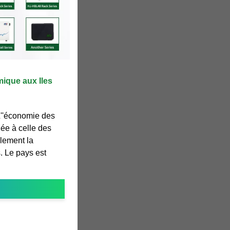
mique aux Iles
''économie des
iée à celle des
alement la
s. Le pays est