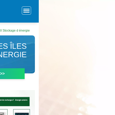
ll Stockage d énergie
S ÎLES
NERGIE
 >>