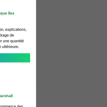
que îles
on, explications,
ockage de
er une quantité
n ultérieure.
Marshall
 commerce des