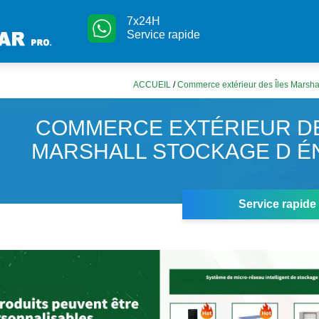
7x24H
Service rapide
ACCUEIL
/
Commerce extérieur des Îles Marsha
COMMERCE EXTÉRIEUR DE
MARSHALL STOCKAGE D É
Service rapide