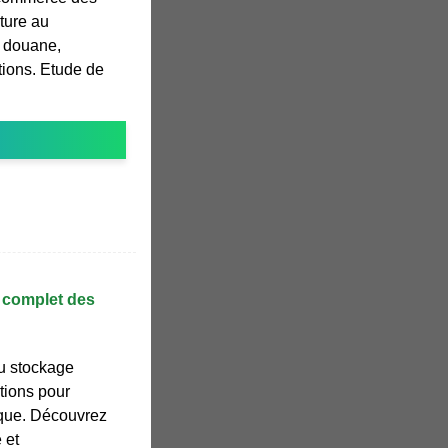
rture au
e douane,
ions. Etude de
e complet des
u stockage
ations pour
tique. Découvrez
 et