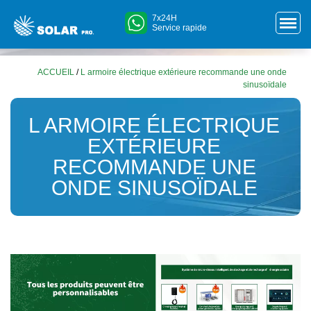
7x24H
Service rapide
ACCUEIL
/
L armoire électrique extérieure recommande une onde
sinusoïdale
L ARMOIRE ÉLECTRIQUE
EXTÉRIEURE
RECOMMANDE UNE
ONDE SINUSOÏDALE