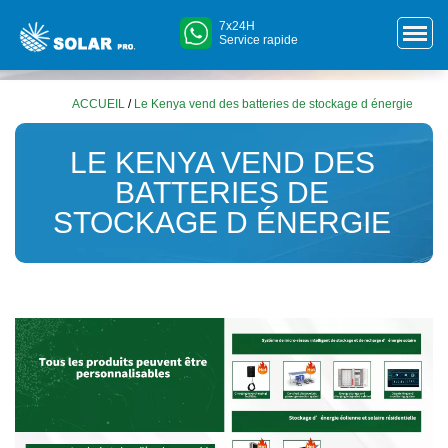
7x24H
Service rapide
ACCUEIL
/
Le Kenya vend des batteries de stockage d énergie
LE KENYA VEND DES
BATTERIES DE
STOCKAGE D ÉNERGIE