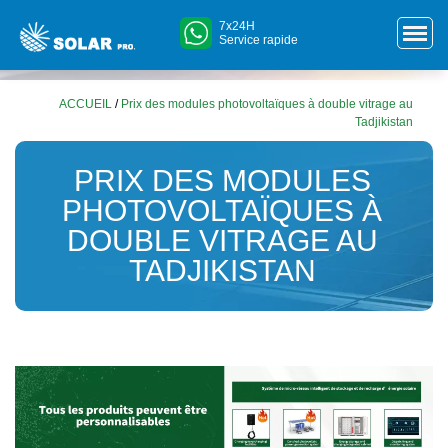
7x24H
Service rapide
ACCUEIL
/
Prix des modules photovoltaïques à double vitrage au
Tadjikistan
PRIX DES MODULES
PHOTOVOLTAÏQUES À
DOUBLE VITRAGE AU
TADJIKISTAN