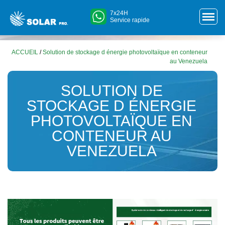
7x24H
Service rapide
ACCUEIL
/
Solution de stockage d énergie photovoltaïque en conteneur
au Venezuela
SOLUTION DE
STOCKAGE D ÉNERGIE
PHOTOVOLTAÏQUE EN
CONTENEUR AU
VENEZUELA