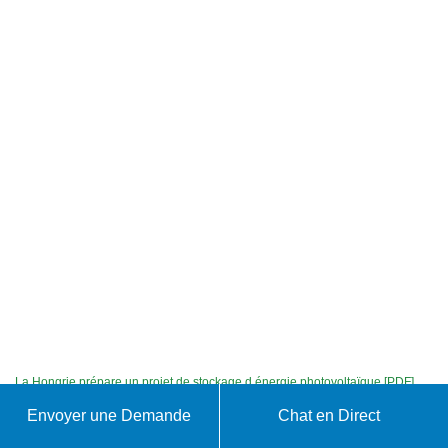
La Hongrie prépare un projet de stockage d énergie photovoltaïque [PDF]
Envoyer une Demande
Chat en Direct
Discuter avec nous