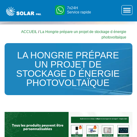
7x24H
Service rapide
ACCUEIL
/
La Hongrie prépare un projet de stockage d énergie
photovoltaïque
LA HONGRIE PRÉPARE
UN PROJET DE
STOCKAGE D ÉNERGIE
PHOTOVOLTAÏQUE