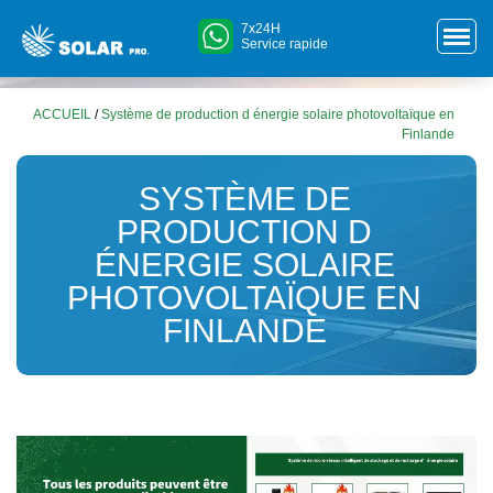
7x24H
Service rapide
ACCUEIL
/
Système de production d énergie solaire photovoltaïque en
Finlande
SYSTÈME DE
PRODUCTION D
ÉNERGIE SOLAIRE
PHOTOVOLTAÏQUE EN
FINLANDE