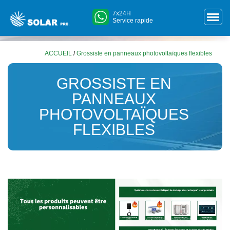
7x24H
Service rapide
ACCUEIL
/
Grossiste en panneaux photovoltaïques flexibles
GROSSISTE EN
PANNEAUX
PHOTOVOLTAÏQUES
FLEXIBLES