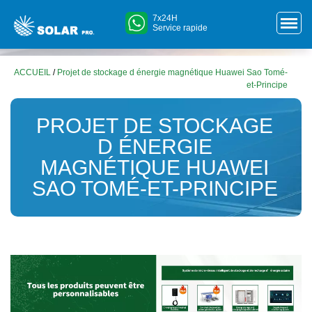
7x24H
Service rapide
ACCUEIL
/
Projet de stockage d énergie magnétique Huawei Sao Tomé-
et-Principe
PROJET DE STOCKAGE
D ÉNERGIE
MAGNÉTIQUE HUAWEI
SAO TOMÉ-ET-PRINCIPE