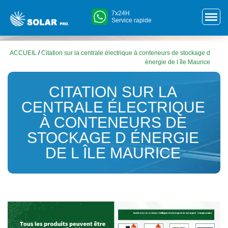
7x24H
Service rapide
ACCUEIL
/
Citation sur la centrale électrique à conteneurs de stockage d
énergie de l île Maurice
CITATION SUR LA
CENTRALE ÉLECTRIQUE
À CONTENEURS DE
STOCKAGE D ÉNERGIE
DE L ÎLE MAURICE