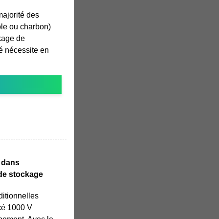
majorité des
ole ou charbon)
ckage de
té nécessite en
 dans
 de stockage
ditionnelles
cé 1000 V