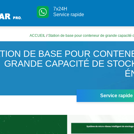
7x24H
Service rapide
ACCUEIL
/
Station de base pour conteneur de grande capacité 
ATION DE BASE POUR CONTEN
GRANDE CAPACITÉ DE STOC
É
Service rapide