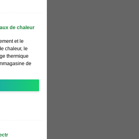
aux de chaleur
ement et le
e chaleur, le
age thermique
 emmagasine de
ectr