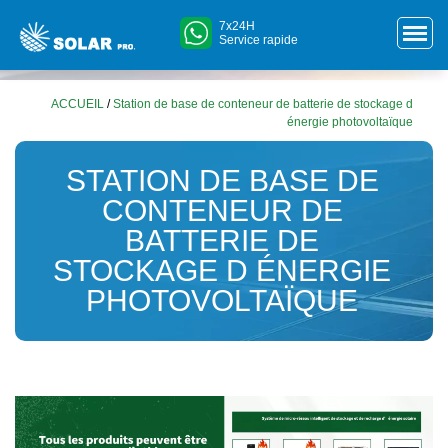
7x24H
Service rapide
ACCUEIL
/
Station de base de conteneur de batterie de stockage d
énergie photovoltaïque
STATION DE BASE DE
CONTENEUR DE
BATTERIE DE
STOCKAGE D ÉNERGIE
PHOTOVOLTAÏQUE