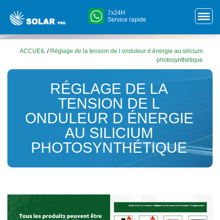
7x24H
Service rapide
ACCUEIL
/
Réglage de la tension de l onduleur d énergie au silicium
photosynthétique
RÉGLAGE DE LA
TENSION DE L
ONDULEUR D ÉNERGIE
AU SILICIUM
PHOTOSYNTHÉTIQUE