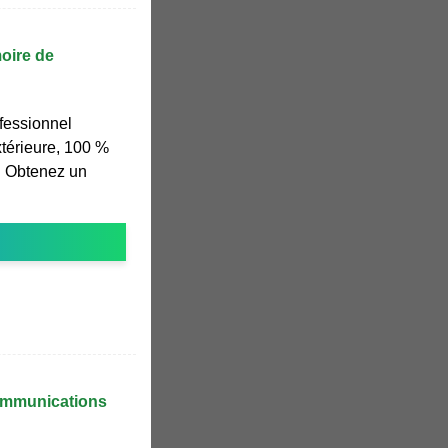
oire de
fessionnel
térieure, 100 %
e. Obtenez un
communications