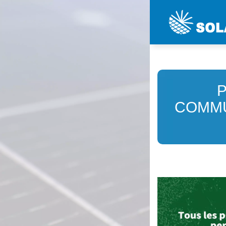
P
COMMU