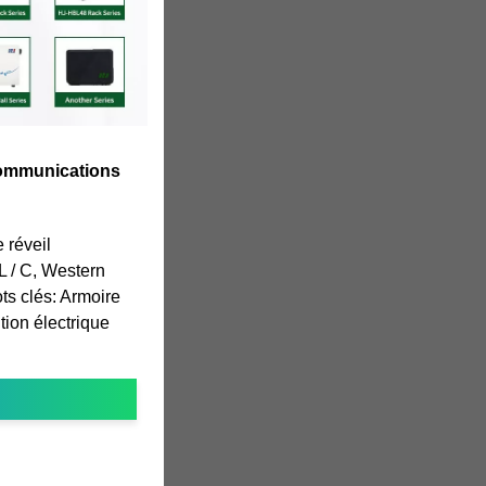
communications
 réveil
L / C, Western
s clés: Armoire
tion électrique