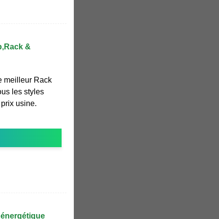
mb,Rack &
e meilleur Rack
us les styles
prix usine.
 énergétique