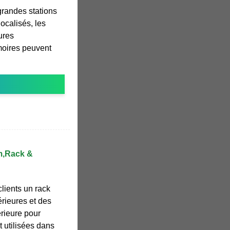
grandes stations
ocalisés, les
ures
moires peuvent
um,Rack &
lients un rack
érieures et des
érieure pour
t utilisées dans