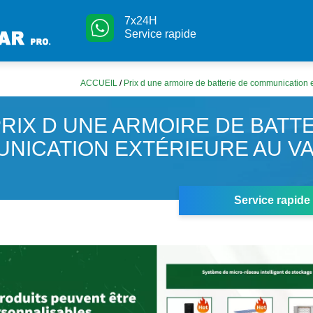
7x24H
Service rapide
ACCUEIL
/
Prix d une armoire de batterie de communication 
RIX D UNE ARMOIRE DE BATT
NICATION EXTÉRIEURE AU V
Service rapide