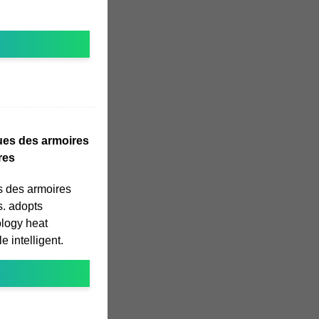
ques des armoires
res
es des armoires
s. adopts
ology heat
 intelligent.