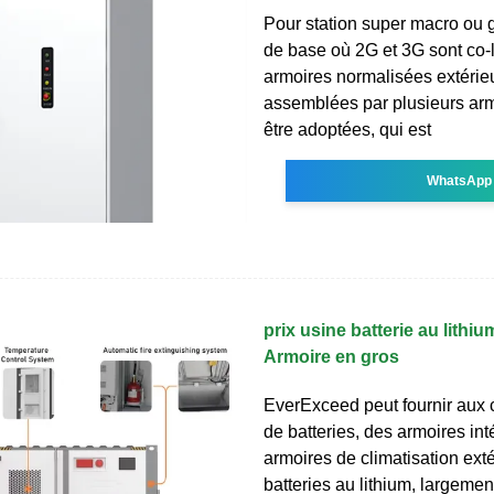
Pour station super macro ou 
de base où 2G et 3G sont co-l
armoires normalisées extérie
assemblées par plusieurs ar
être adoptées, qui est
WhatsApp
prix usine batterie au lithi
Armoire en gros
EverExceed peut fournir aux c
de batteries, des armoires int
armoires de climatisation ext
batteries au lithium, largemen