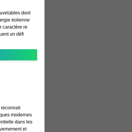
ouvelables dont
nergie éolienne
r caractère re
tuent un défi
 reconnait
tiques modernes
tielle dans les
uvernement et