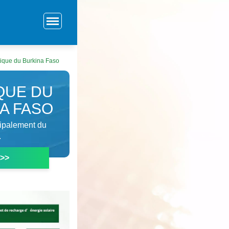
tique du Burkina Faso
QUE DU
A FASO
cipalement du
.
 >>