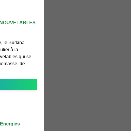
ENOUVELABLES
, le Burkina-
ulier à la
velables qui se
biomasse, de
 Energies