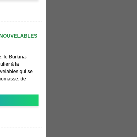
ENOUVELABLES
, le Burkina-
ulier à la
velables qui se
biomasse, de