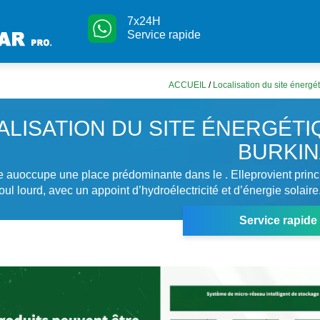
7x24H
Service rapide
ACCUEIL
/
Localisation du site énergé
ALISATION DU SITE ÉNERGÉTI
BURKIN
e auoccupe une place prédominante dans le . Elleprovient prin
ioul lourd, avec un appoint d’hydroélectricité et d’énergie solaire
Service rapide