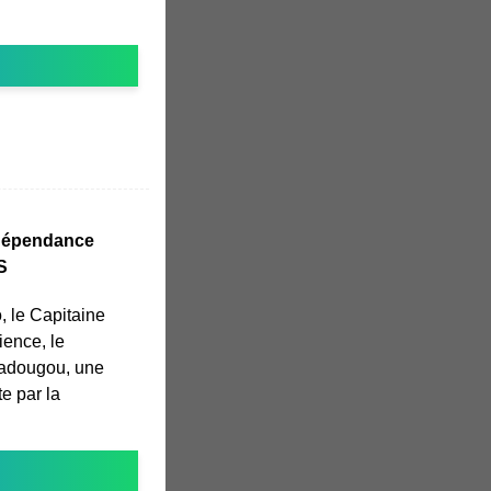
ndépendance
S
, le Capitaine
ience, le
gadougou, une
e par la