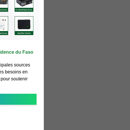
sidence du Faso
cipales sources
les besoins en
t pour soutenir