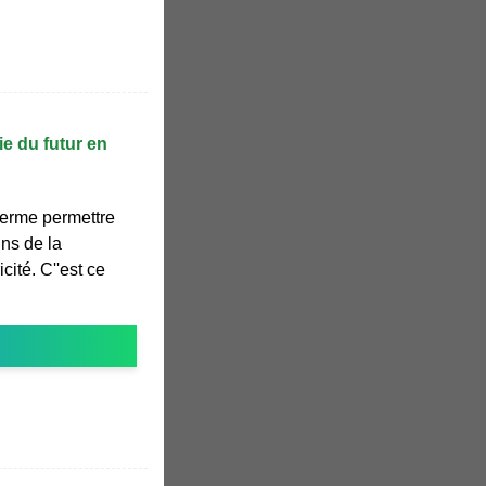
ie du futur en
 terme permettre
ins de la
ité. C''est ce