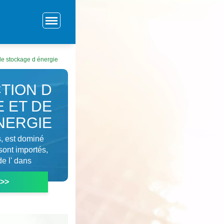
 de stockage d énergie
TION D
 ET DE
NERGIE
s, est dominé
sont importés,
de l' dans
 >>