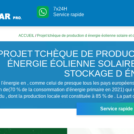
7x24H
Service rapide
ACCUEIL
/
Projet tchèque de production d énergie éolienne solaire et
PROJET TCHÈQUE DE PRODUC
ÉNERGIE ÉOLIENNE SOLAIRE
STOCKAGE D É
 l'énergie en , comme celui de presque tous les pays européen
tion de(70 % de la consommation d'énergie primaire en 2021) qui 
du , dont la production locale est constituée à 85 % de . La part 
Service rapide