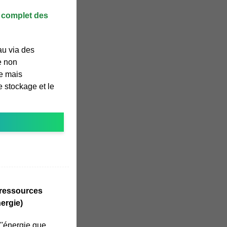
e complet des
eau via des
e non
e mais
 stockage et le
 ressources
nergie)
''énergie que