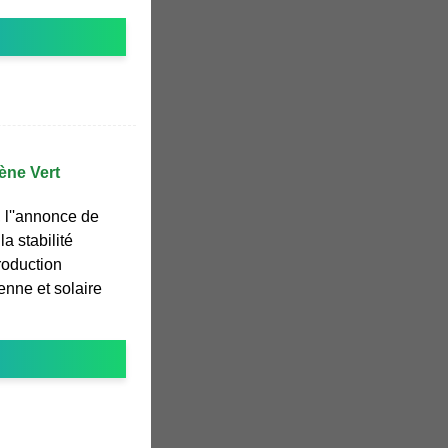
ène Vert
 l''annonce de
la stabilité
roduction
enne et solaire