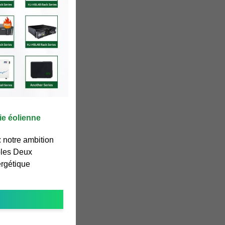
gie éolienne
: notre ambition
bles Deux
ergétique