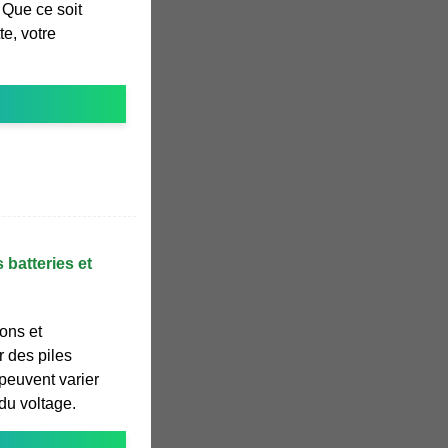
 Que ce soit
te, votre
 batteries et
ons et
r des piles
peuvent varier
du voltage.