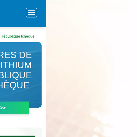
en République tchèque
RES DE
LITHIUM
BLIQUE
HÈQUE
 >>