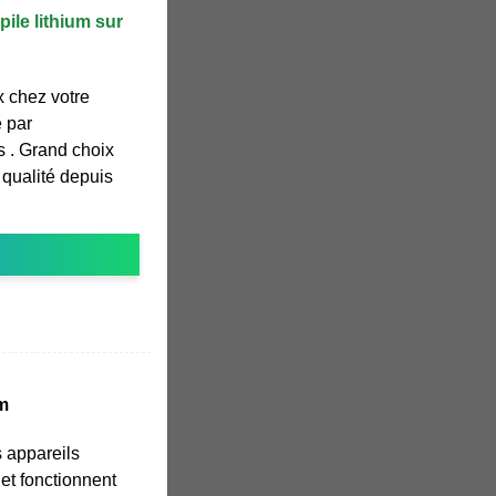
pile lithium sur
ix chez votre
e par
s . Grand choix
e qualité depuis
um
s appareils
et fonctionnent