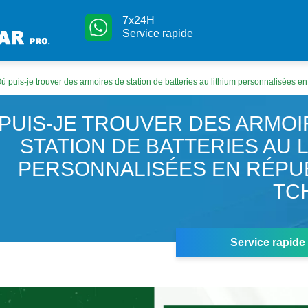
7x24H
Service rapide
ù puis-je trouver des armoires de station de batteries au lithium personnalisées 
PUIS-JE TROUVER DES ARMOI
STATION DE BATTERIES AU 
PERSONNALISÉES EN RÉPU
TC
Service rapide