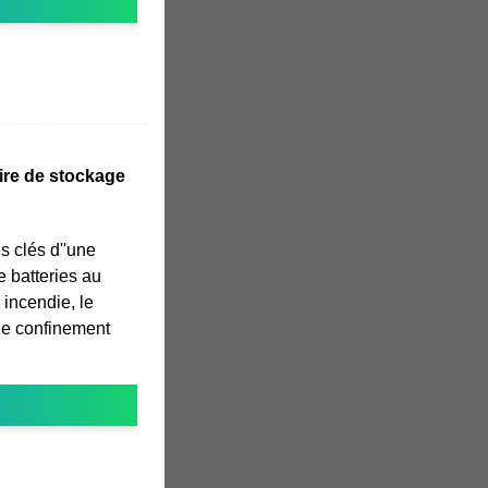
oire de stockage
s clés d''une
 batteries au
 incendie, le
 le confinement