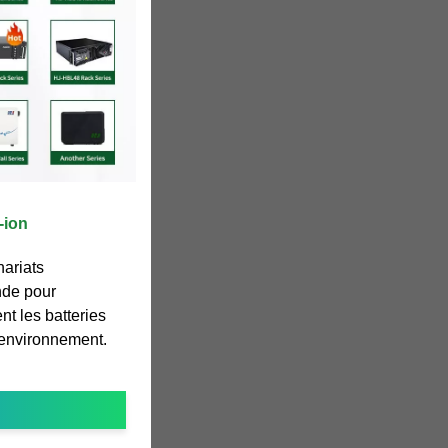
-ion
nariats
nde pour
nt les batteries
''environnement.