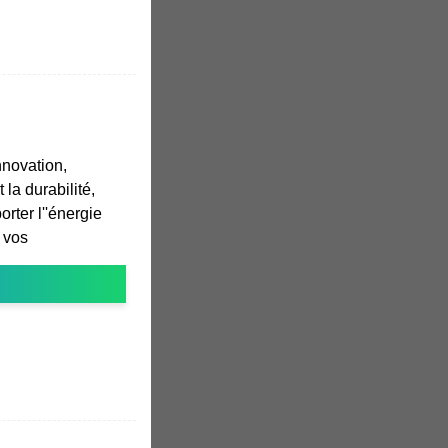
nnovation,
 la durabilité,
rter l''énergie
e vos