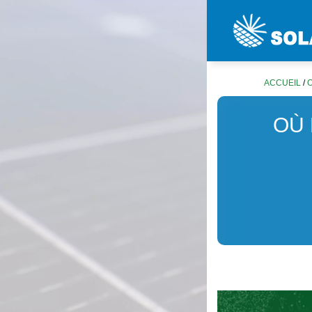
ACCUEIL
/
O
OÙ 