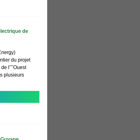
lectrique de
Energy)
tier du projet
de l''''Ouest
s plusieurs
a Guyane,