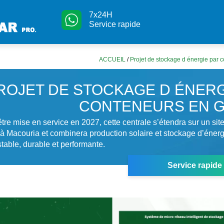
7x24H
Service rapide
ACCUEIL
/
Projet de stockage d énergie par
ROJET DE STOCKAGE D ÉNERG
CONTENEURS EN 
tre mise en service en 2027, cette centrale s’étendra sur un sit
à Macouria et combinera production solaire et stockage d’énergie
stable, durable et performante.
Service rapide