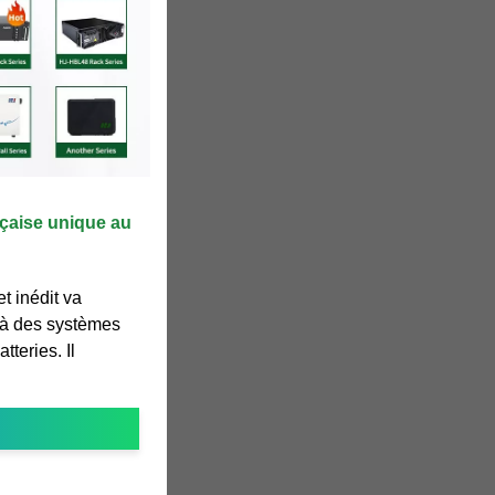
nçaise unique au
et inédit va
e à des systèmes
teries. Il