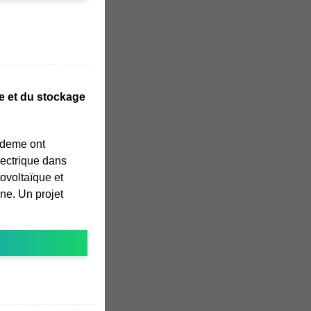
re et du stockage
'Ademe ont
lectrique dans
ovoltaïque et
ène. Un projet