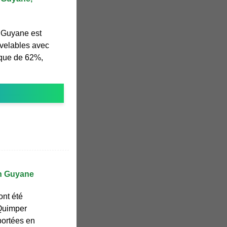
n Guyane est
uvelables avec
ique de 62%,
en Guyane
ont été
 Quimper
portées en