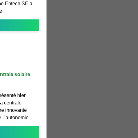
nne Entech SE a
le
ntrale solaire
résenté hier
a centrale
ure innovante
e l''autonomie