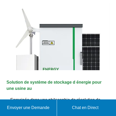
Solution de système de stockage d énergie pour
une usine au
Enracinée dans une philosophie de résolution de
problèmes et dédiée à forger des relations clients
Envoyer une Demande
Chat en Direct
durables tout en naviguant dans les subtilités des