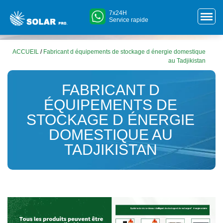
7x24H
Service rapide
ACCUEIL
/
Fabricant d équipements de stockage d énergie domestique
au Tadjikistan
FABRICANT D
ÉQUIPEMENTS DE
STOCKAGE D ÉNERGIE
DOMESTIQUE AU
TADJIKISTAN