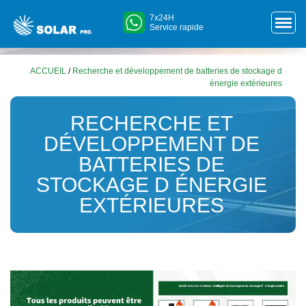
7x24H
Service rapide
ACCUEIL
/
Recherche et développement de batteries de stockage d
énergie extérieures
RECHERCHE ET
DÉVELOPPEMENT DE
BATTERIES DE
STOCKAGE D ÉNERGIE
EXTÉRIEURES