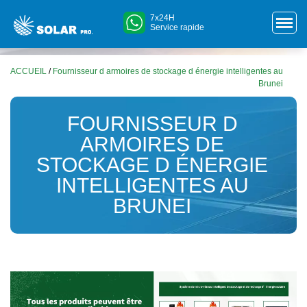
7x24H
Service rapide
ACCUEIL
/
Fournisseur d armoires de stockage d énergie intelligentes au
Brunei
FOURNISSEUR D
ARMOIRES DE
STOCKAGE D ÉNERGIE
INTELLIGENTES AU
BRUNEI