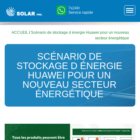
7x24H
Service rapide
ACCUEIL
/
Scénario de stockage d énergie Huawei pour un nouveau
secteur énergétique
SCÉNARIO DE
STOCKAGE D ÉNERGIE
HUAWEI POUR UN
NOUVEAU SECTEUR
ÉNERGÉTIQUE