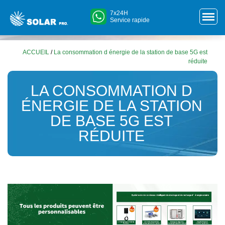
7x24H
Service rapide
ACCUEIL
/
La consommation d énergie de la station de base 5G est
réduite
LA CONSOMMATION D
ÉNERGIE DE LA STATION
DE BASE 5G EST
RÉDUITE