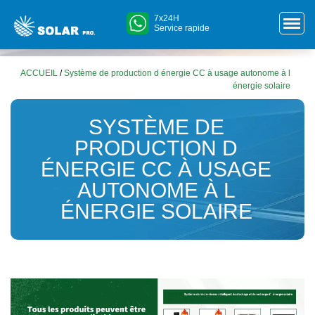
7x24H
Service rapide
ACCUEIL
/
Système de production d énergie CC à usage autonome à l
énergie solaire
SYSTÈME DE
PRODUCTION D
ÉNERGIE CC À USAGE
AUTONOME À L
ÉNERGIE SOLAIRE