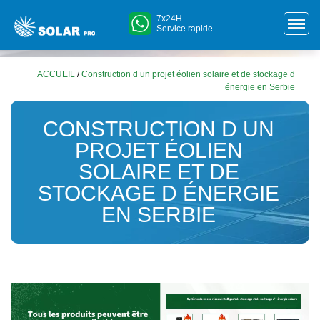
7x24H
Service rapide
ACCUEIL
/
Construction d un projet éolien solaire et de stockage d
énergie en Serbie
CONSTRUCTION D UN
PROJET ÉOLIEN
SOLAIRE ET DE
STOCKAGE D ÉNERGIE
EN SERBIE