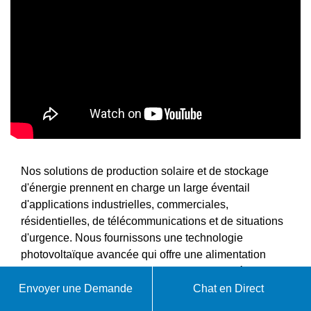
Nos solutions de production solaire et de stockage
d'énergie prennent en charge un large éventail
d'applications industrielles, commerciales,
résidentielles, de télécommunications et de situations
d'urgence. Nous fournissons une technologie
photovoltaïque avancée qui offre une alimentation
fiable pour les projets manufacturiers, les opérations
commerciales, les habitations résidentielles, les
Envoyer une Demande
Chat en Direct
réseaux de télécommunications, les sites isolés, les