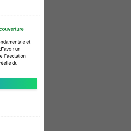
 couverture
fondamentale et
''avoir un
e l''aectation
réelle du