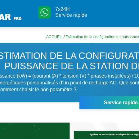
7x24H
Service rapide
ACCUEIL
/
Estimation de la configuration de puissance
STIMATION DE LA CONFIGURAT
PUISSANCE DE LA STATION 
ssance (kW) = (courant (A) * tension (V) * phases installées) / 
nergétiques personnalisés d’un point de recharge AC. Que sont
Comment choisir le bon paramètre ?
Service rapide