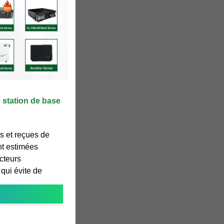
 station de base
s et reçues de
nt estimées
cteurs
 qui évite de