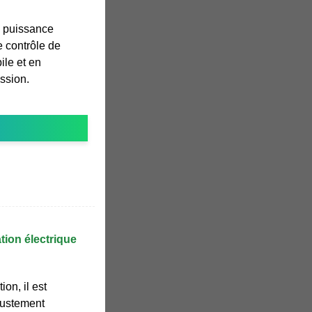
a puissance
e contrôle de
le et en
ission.
tion électrique
ion, il est
 justement