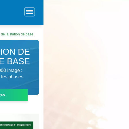
 de la station de base
ION DE
DE BASE
1000 Image :
 les phases
 >>