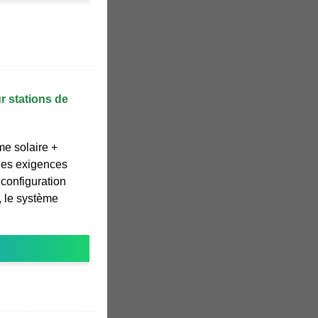
r stations de
e solaire +
 les exigences
 configuration
, le système