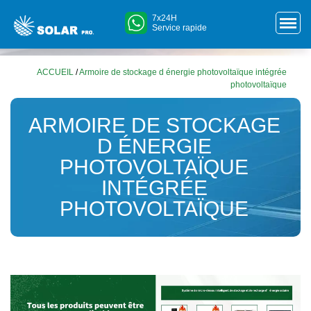
7x24H
Service rapide
ACCUEIL
/
Armoire de stockage d énergie photovoltaïque intégrée
photovoltaïque
ARMOIRE DE STOCKAGE
D ÉNERGIE
PHOTOVOLTAÏQUE
INTÉGRÉE
PHOTOVOLTAÏQUE