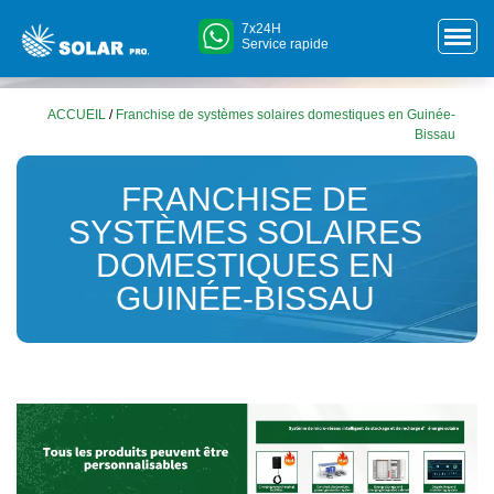
7x24H
Service rapide
ACCUEIL
/
Franchise de systèmes solaires domestiques en Guinée-
Bissau
FRANCHISE DE
SYSTÈMES SOLAIRES
DOMESTIQUES EN
GUINÉE-BISSAU