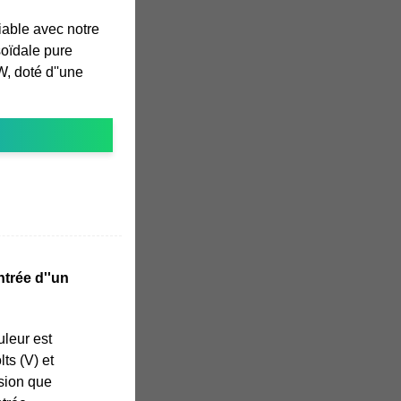
iable avec notre
soïdale pure
, doté d''une
trée d''un
uleur est
ts (V) et
nsion que