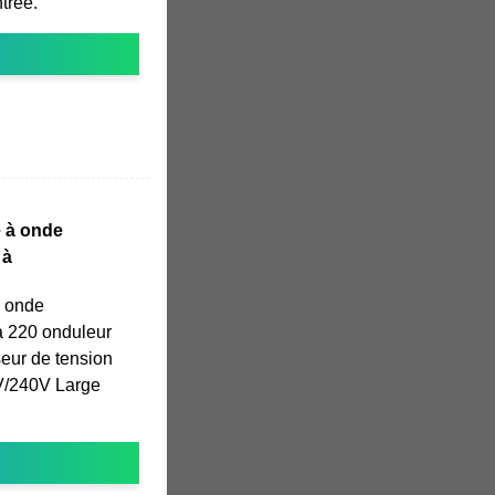
ntrée.
e à onde
 à
à onde
à 220 onduleur
seur de tension
V/240V Large