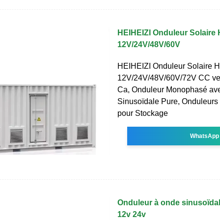
HEIHEIZI Onduleur Solaire
12V/24V/48V/60V
HEIHEIZI Onduleur Solaire 
12V/24V/48V/60V/72V CC ve
Ca, Onduleur Monophasé av
Sinusoïdale Pure, Onduleurs 
pour Stockage
WhatsApp
Onduleur à onde sinusoïda
12v 24v