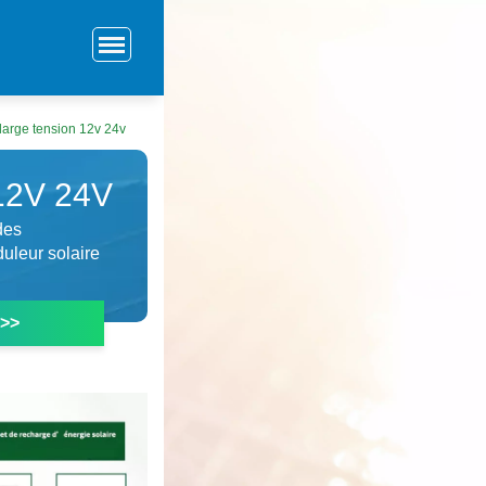
large tension 12v 24v
2V 24V
des
duleur solaire
 >>