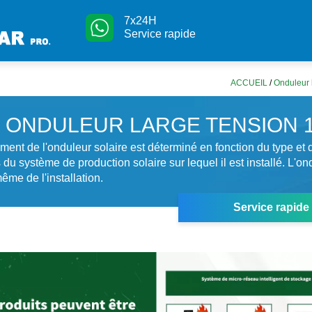
7x24H
Service rapide
ACCUEIL
/
Onduleur 
ONDULEUR LARGE TENSION 1
ment de l'onduleur solaire est déterminé en fonction du type et 
du système de production solaire sur lequel il est installé. L'on
ême de l'installation.
Service rapide