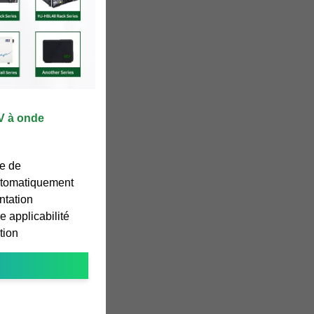
V à onde
ée de
utomatiquement
ntation
 applicabilité
tion