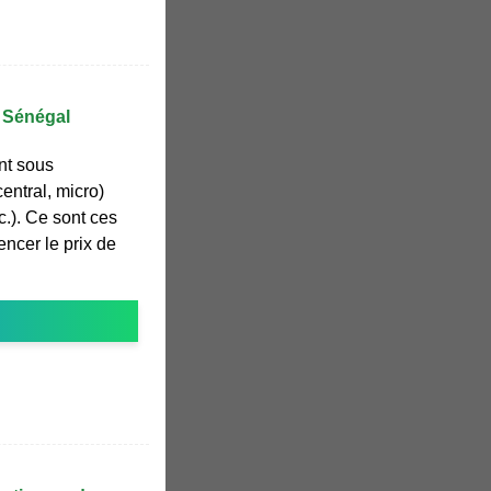
u Sénégal
nt sous
central, micro)
c.). Ce sont ces
encer le prix de