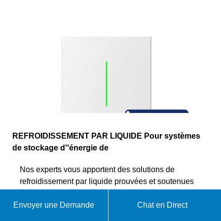
REFROIDISSEMENT PAR LIQUIDE Pour systèmes
de stockage d''énergie de
Nos experts vous apportent des solutions de
refroidissement par liquide prouvées et soutenues
par plus de 60 ans d''expérience en gestion
thermique et de nombreux projets personnalisés
Envoyer une Demande
Chat en Direct