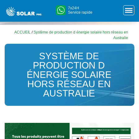
7x24H
Service rapide
ACCUEIL
/
Système de production d énergie solaire hors réseau en
Australie
SYSTÈME DE
PRODUCTION D
ÉNERGIE SOLAIRE
HORS RÉSEAU EN
AUSTRALIE