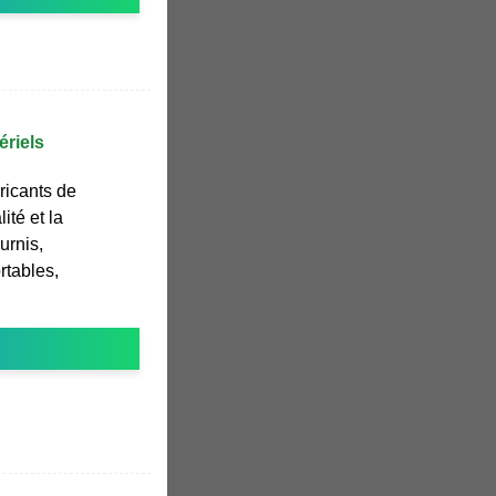
ériels
ricants de
ité et la
urnis,
rtables,