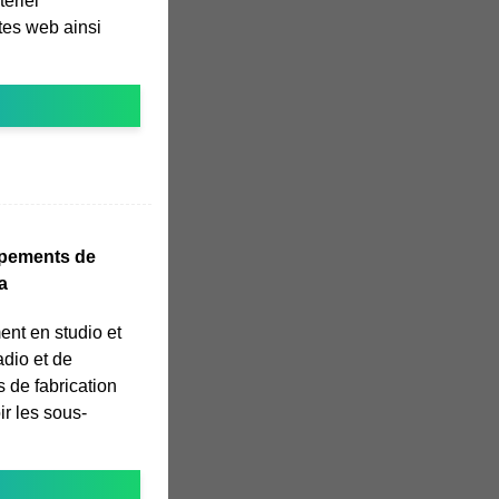
ériel
ites web ainsi
ipements de
a
ent en studio et
adio et de
s de fabrication
r les sous-