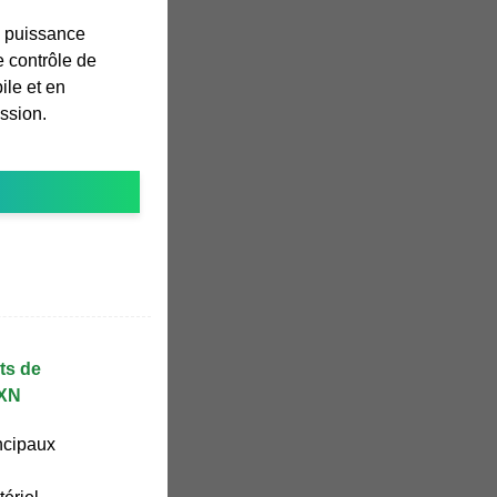
a puissance
e contrôle de
le et en
ission.
ts de
HXN
ncipaux