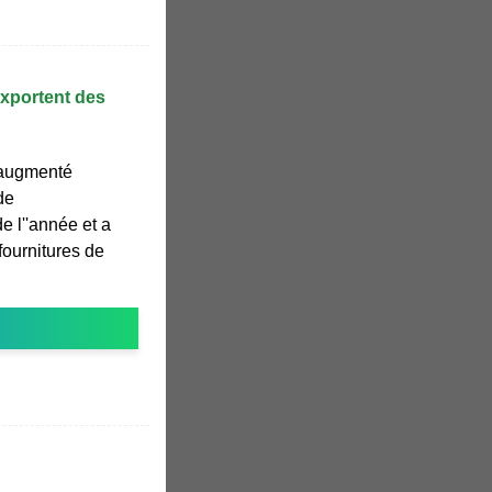
xportent des
 augmenté
de
e l''année et a
ournitures de