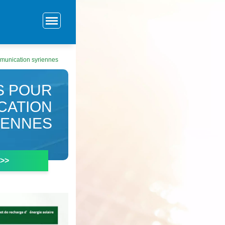
munication syriennes
S POUR
CATION
IENNES
 >>