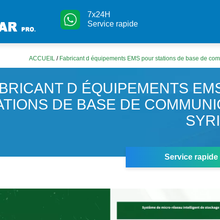
7x24H
Service rapide
ACCUEIL
/
Fabricant d équipements EMS pour stations de base de com
BRICANT D ÉQUIPEMENTS EM
ATIONS DE BASE DE COMMUNI
SYR
Service rapide