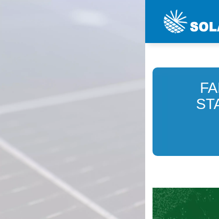
FA
ST