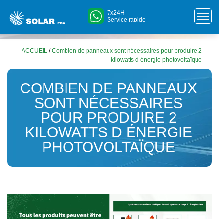
7x24H
Service rapide
ACCUEIL
/
Combien de panneaux sont nécessaires pour produire 2
kilowatts d énergie photovoltaïque
COMBIEN DE PANNEAUX
SONT NÉCESSAIRES
POUR PRODUIRE 2
KILOWATTS D ÉNERGIE
PHOTOVOLTAÏQUE