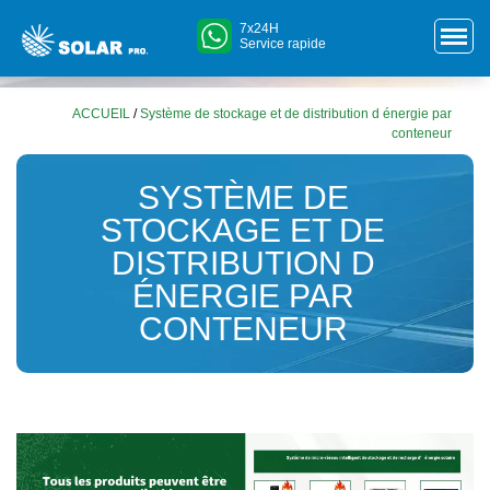
7x24H
Service rapide
ACCUEIL
/
Système de stockage et de distribution d énergie par
conteneur
SYSTÈME DE
STOCKAGE ET DE
DISTRIBUTION D
ÉNERGIE PAR
CONTENEUR