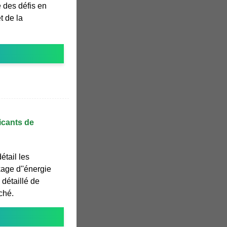
e des défis en
t de la
icants de
étail les
kage d''énergie
 détaillé de
ché.