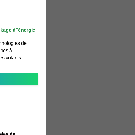
ckage d''énergie
chnologies de
ries à
les volants
ales de