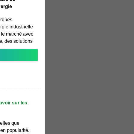
ergie
arques
gie industrielle
 le marché avec
, des solutions
avoir sur les
telles que
t en popularité.