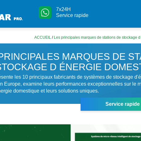
7x24H
Service rapide
ACCUEIL
/
Les principales marques de stations de stockage 
PRINCIPALES MARQUES DE ST
STOCKAGE D ÉNERGIE DOMES
résente les 10 principaux fabricants de systèmes de stockage d'
n Europe, examine leurs performances exceptionnelles sur le 
ergie domestique et leurs solutions uniques.
Service rapide