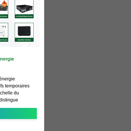
nergie
énergie
ifs temporaires
échelle du
distingue