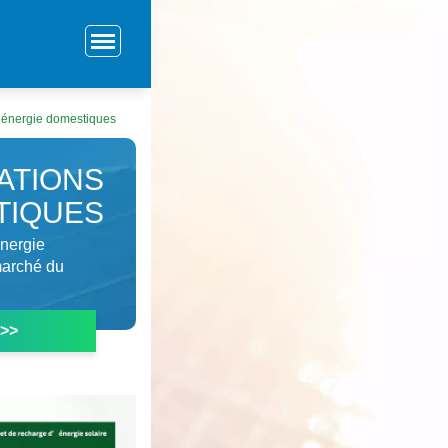
d énergie domestiques
ATIONS
TIQUES
énergie
marché du
 >>