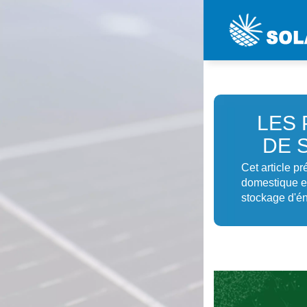
LES 
DE 
Cet article p
domestique e
stockage d'én