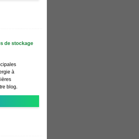
es de stockage
ncipales
ergie à
nières
tre blog.