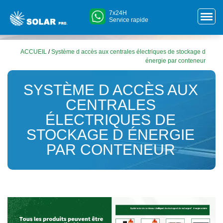
7x24H
Service rapide
ACCUEIL
/
Système d accès aux centrales électriques de stockage d
énergie par conteneur
SYSTÈME D ACCÈS AUX
CENTRALES
ÉLECTRIQUES DE
STOCKAGE D ÉNERGIE
PAR CONTENEUR